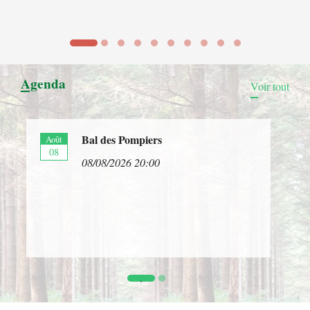
Agenda
Voir tout
Bal des Pompiers
Août
A
08
08/08/2026 20:00