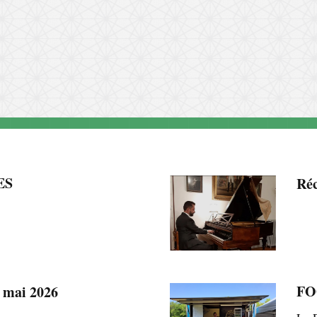
ES
Ré
FO
 mai 2026