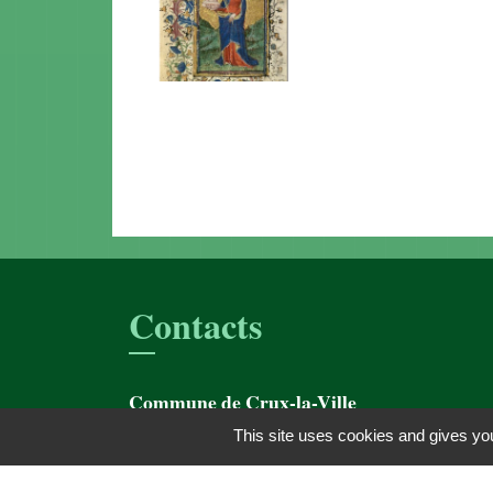
Contacts
Commune de Crux-la-Ville
4 rue du Docteur Léveillé
This site uses cookies and gives you
58330 Crux-la-Ville - FRANCE
+33 3 86 58 35 65