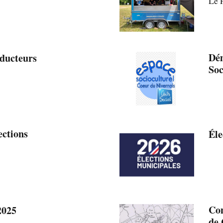
Le 
Dé
ducteurs
Soc
ections
Éle
Con
2025
de