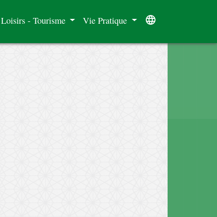
language
 Loisirs - Tourisme
Vie Pratique