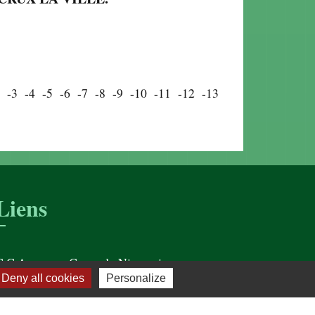
-3
-4
-5
-6
-7
-8
-9
-10
-11
-12
-13
Liens
C C Amognes Coeur du Nivernais
Deny all cookies
Personalize
L'administration Française
Office de Tourisme de St Saulge