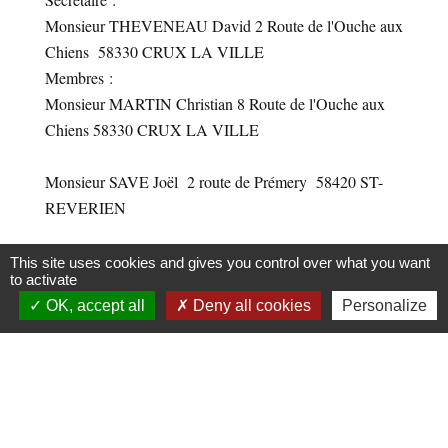
Monsieur THEVENEAU David 2 Route de l'Ouche aux
Chiens 58330 CRUX LA VILLE
Membres :
Monsieur MARTIN Christian 8 Route de l'Ouche aux
Chiens 58330 CRUX LA VILLE
Monsieur SAVE Joël 2 route de Prémery 58420 ST-
REVERIEN
Monsieur THEVENEAU Jean-Pierre 1 Route de
This site uses cookies and gives you control over what you want
to activate
l'Ouche aux Chiens 58330 CRUX LA VILLE
OK, accept all
Deny all cookies
Personalize
Monsieur BILLERAULT Gérard 4 rue du bois
d’Ardenet 58000 NEVERS
Monsieur MAGRO François 1, Le Château du Berle
58330 CRUX LA VILLE