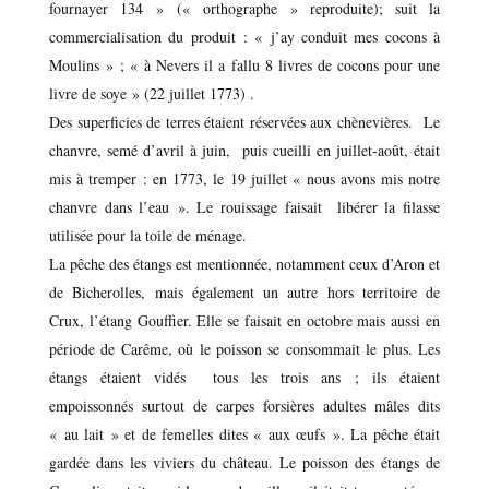
fournayer 134 » (« orthographe » reproduite); suit la
commercialisation du produit : « j’ay conduit mes cocons à
Moulins » ; « à Nevers il a fallu 8 livres de cocons pour une
livre de soye » (22 juillet 1773) .
Des superficies de terres étaient réservées aux chènevières. Le
chanvre, semé d’avril à juin, puis cueilli en juillet-août, était
mis à tremper : en 1773, le 19 juillet « nous avons mis notre
chanvre dans l’eau ». Le rouissage faisait libérer la filasse
utilisée pour la toile de ménage.
La pêche des étangs est mentionnée, notamment ceux d’Aron et
de Bicherolles, mais également un autre hors territoire de
Crux, l’étang Gouffier. Elle se faisait en octobre mais aussi en
période de Carême, où le poisson se consommait le plus. Les
étangs étaient vidés tous les trois ans ; ils étaient
empoissonnés surtout de carpes forsières adultes mâles dits
« au lait » et de femelles dites « aux œufs ». La pêche était
gardée dans les viviers du château. Le poisson des étangs de