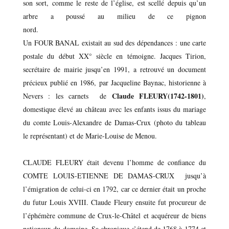
son sort, comme le reste de l’église, est scellé depuis qu’un
arbre a poussé au milieu de ce pignon
nord.
Un FOUR BANAL existait au sud des dépendances : une carte
postale du début XX° siècle en témoigne. Jacques Tirion,
secrétaire de mairie jusqu’en 1991, a retrouvé un document
précieux publié en 1986, par Jacqueline Baynac, historienne à
Claude FLEURY(1742-1801)
Nevers : les carnets de
,
domestique élevé au château avec les enfants issus du mariage
du comte Louis-Alexandre de Damas-Crux (photo du tableau
le représentant) et de Marie-Louise de Menou.
CLAUDE FLEURY était devenu l’homme de confiance du
COMTE LOUIS-ETIENNE DE DAMAS-CRUX jusqu’à
l’émigration de celui-ci en 1792, car ce dernier était un proche
du futur Louis XVIII. Claude Fleury ensuite fut procureur de
l’éphémère commune de Crux-le-Châtel et acquéreur de biens
nationaux du domaine. Sa chronique s’étend de 1768 à 1774 et