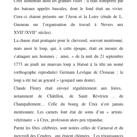
Crux alimentait aussi les grandes villes : il était transporté par
des bateaux appelés bascules, dont le fond était un vivier.
Ceux-ci étaient présents sur l’Aron et la Loire (étude de L.
Gueneau sur l’organisation du travail à Nevers aux
XVII°/XVII° siècles).
La chasse était pratiquée pour le chevreuil, souvent mentionné,
mais aussi le loup, qui, à cette époque, était en mesure de
s’attaquer aux hommes ; ainsi, « de la nuit du 21 septembre
1773 au jeudi un mauvais loup a blaissé à la tête un nomé
(orthographe reproduite) Germain Levêque de Cloiseau ; le
loup a été tué au goyard » (goujard sans doute).
Claude Fleury était envoyé régulièrement aux foires,
notamment de Châtillon, de Saint Révérien , de
Champallement… Celle du bourg de Crux n’est jamais
mentionnée. Les carnets font état de soins d’un « artiste-
vétérinaire » à Crux, profession alors peu répandue.
Parmi les fêtes célébrées, sont notées celles de Carnaval et du
mercredi des Cendres, qui étaient chômées. Les réjouissances