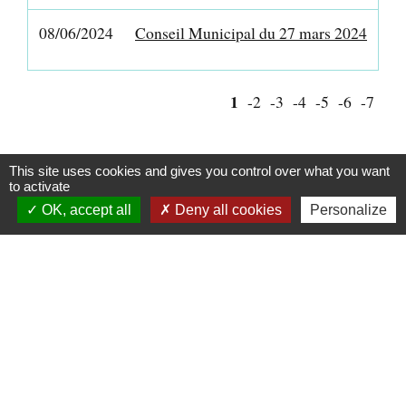
08/06/2024
Conseil Municipal du 27 mars 2024
1
-2
-3
-4
-5
-6
-7
This site uses cookies and gives you control over what you want
to activate
Contacts
OK, accept all
Deny all cookies
Personalize
Commune de Crux-la-Ville
4 rue du Docteur Léveillé
58330 Crux-la-Ville - FRANCE
+33 3 86 58 35 65
Contact par formulaire