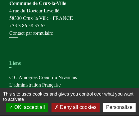
Commune de Crux-la-Ville
4 rue du Docteur Léveillé
58330 Crux-la-Ville - FRANCE
+33 3 86 58 35 65
Contact par formulaire
Liens
C C Amognes Coeur du Nivernais
L'administration Française
Office de Tourisme de St Saulge
This site uses cookies and gives you control over what you want
to activate
OK, accept all
Deny all cookies
Personalize
Mentions légales
-
Politique de confidentialité
-
Accessibilité
-
Plan du site
-
Gestion des cookies