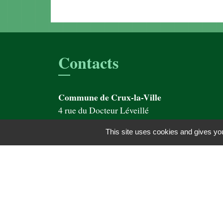
Contacts
Commune de Crux-la-Ville
4 rue du Docteur Léveillé
58330 Crux-la-Ville - FRANCE
This site uses cookies and gives you
+33 3 86 58 35 65
Contact par formulaire
Mentions légales
-
Politique de confidentialit