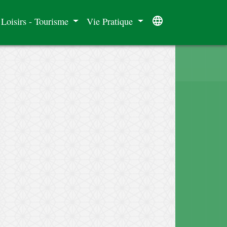
language
 Loisirs - Tourisme
Vie Pratique