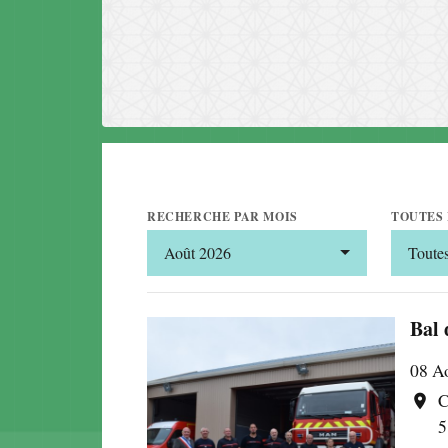
RECHERCHE PAR MOIS
TOUTES 
Août 2026
Toutes
Bal 
08 Ao
C
location_on
5