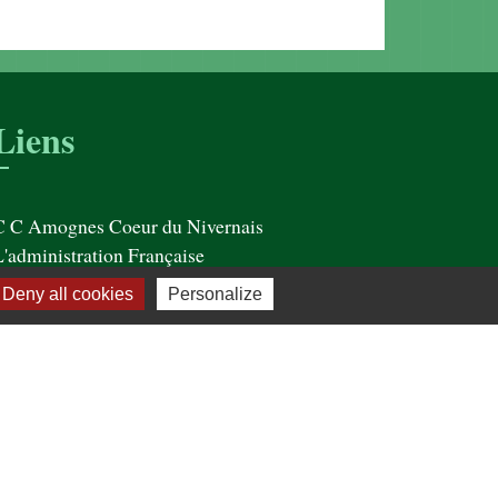
Liens
C C Amognes Coeur du Nivernais
L'administration Française
Office de Tourisme de St Saulge
Deny all cookies
Personalize