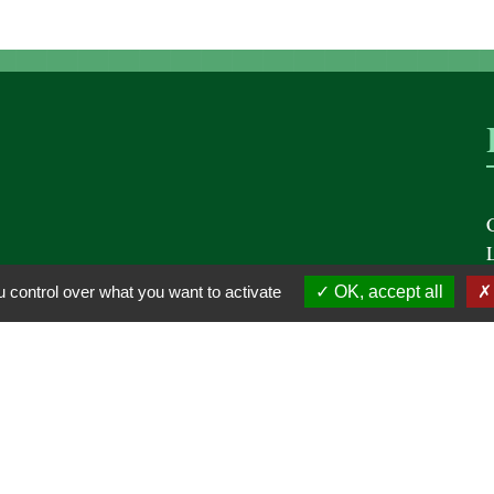
 control over what you want to activate
OK, accept all
é
-
Accessibilité
-
Plan du site
-
Gestion des cookies