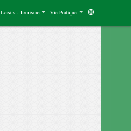
language
 Loisirs - Tourisme
Vie Pratique