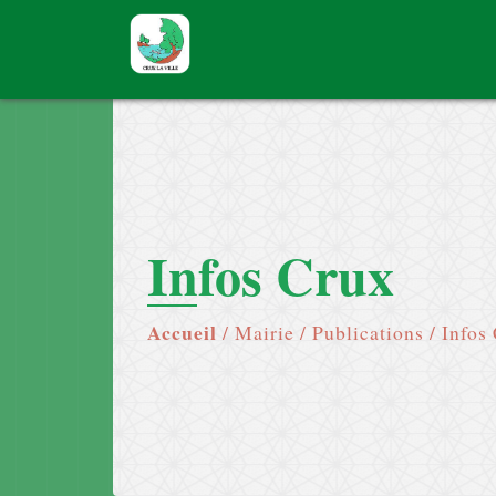
Infos Crux
Accueil
/
Mairie
/
Publications
/
Infos