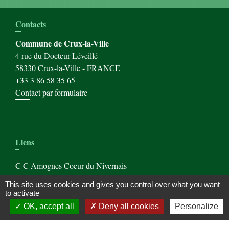
Contacts
Commune de Crux-la-Ville
4 rue du Docteur Léveillé
58330 Crux-la-Ville - FRANCE
+33 3 86 58 35 65
Contact par formulaire
Liens
C C Amognes Coeur du Nivernais
L'administration Française
This site uses cookies and gives you control over what you want
Office de Tourisme de St Saulge
to activate
OK, accept all
Deny all cookies
Personalize
Mentions légales
-
Politique de confidentialité
-