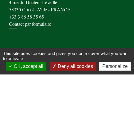
4 rue du Docteur Léveillé
58330 Crux-la-Ville - FRANCE
+33 3 86 58 35 65
Contact par formulaire
Liens
This site uses cookies and gives you control over what you want
to activate
C C Amognes Coeur du Nivernais
OK, accept all
Deny all cookies
Personalize
L'administration Française
Office de Tourisme de St Saulge
Mentions légales
-
Politique de confidentialité
-
Accessibilité
-
Plan du site
-
Gestion des cookies
Site créé en partenariat avec Réseau des Communes